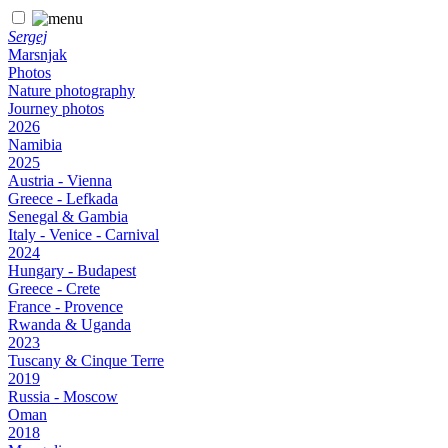
Sergej
Marsnjak
Photos
Nature photography
Journey photos
2026
Namibia
2025
Austria - Vienna
Greece - Lefkada
Senegal & Gambia
Italy - Venice - Carnival
2024
Hungary - Budapest
Greece - Crete
France - Provence
Rwanda & Uganda
2023
Tuscany & Cinque Terre
2019
Russia - Moscow
Oman
2018