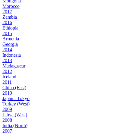
Mongolia
Morocco
2017
Zambia
2016
Ethiopia
2015
Armenia
Georgia
2014
Indonesia
2013
Madagascar
2012
Iceland
2011
China (East)
2010
Japan - Tokyo
Turkey (West)
2009
Libya (West)
2008
India (North)
2007